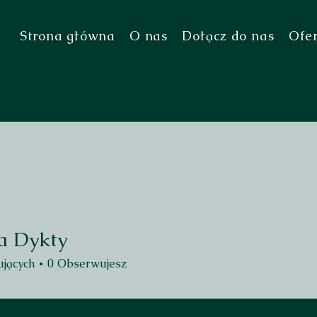
Strona główna
O nas
Dołącz do nas
Ofe
a Dykty
jących
0
Obserwujesz