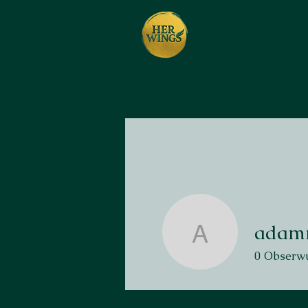
adam
adamrus
0
Obserwu