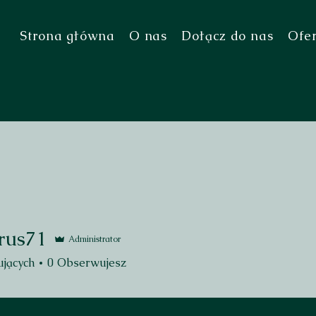
Strona główna
O nas
Dołącz do nas
Ofe
rus71
Administrator
71
jących
0
Obserwujesz