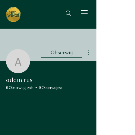
Więcej działań
Obserwuj
adam rus
adam rus
0 Obserwujących
0 Obserwujesz