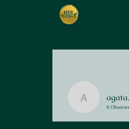
agata
agata.ta
0
Obserwu