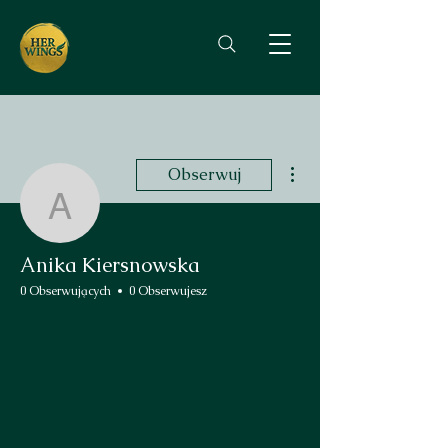
Więcej działań
Obserwuj
Anika Kiersnowska
Anika Kiersnowska
0 Obserwujących
0 Obserwujesz