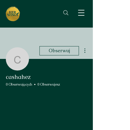
Więcej działań
Obserwuj
cashahez
cashahez
0 Obserwujących
0 Obserwujesz