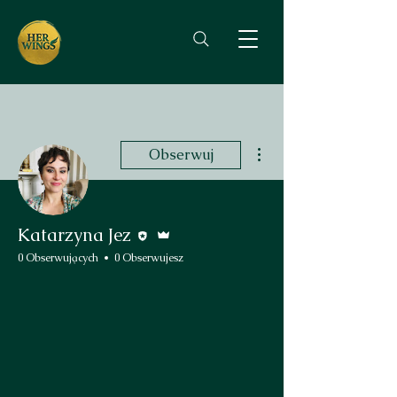
Więcej działań
Obserwuj
Edytor
Administrator
Katarzyna Jez
0 Obserwujących
0 Obserwujesz