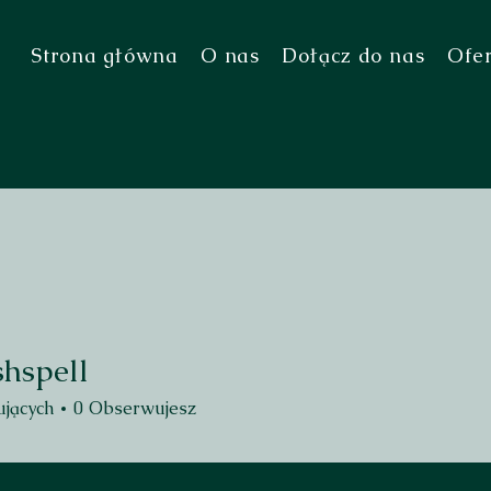
Strona główna
O nas
Dołącz do nas
Ofe
shspell
ell
jących
0
Obserwujesz