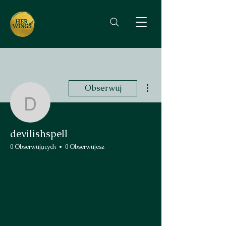
Więcej działań
Obserwuj
devilishspell
devilishspell
0 Obserwujących
0 Obserwujesz