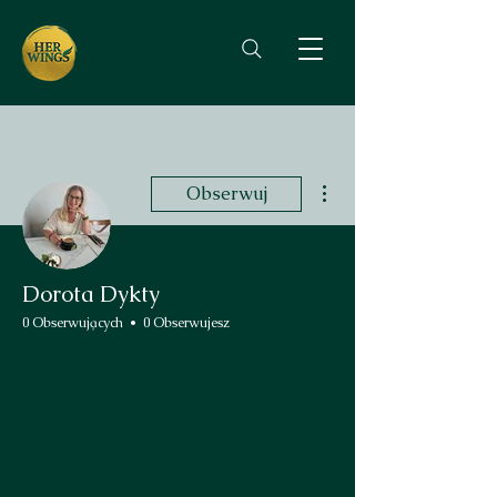
Więcej działań
Obserwuj
Dorota Dykty
0 Obserwujących
0 Obserwujesz