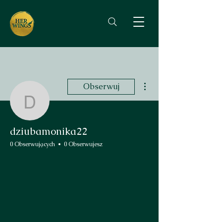
Więcej działań
Obserwuj
dziubamonika22
dziubamonika22
0 Obserwujących
0 Obserwujesz