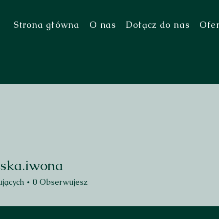
Strona główna
O nas
Dołącz do nas
Ofe
ska.iwona
.iwona
jących
0
Obserwujesz