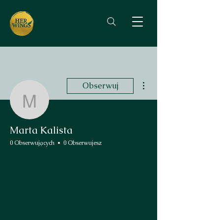
Więcej działań
Obserwuj
Marta Kalista
Marta Kalista
0 Obserwujących
0 Obserwujesz