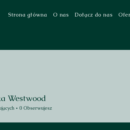
Strona główna
O nas
Dołącz do nas
Ofe
ka Westwood
estwood
jących
0
Obserwujesz